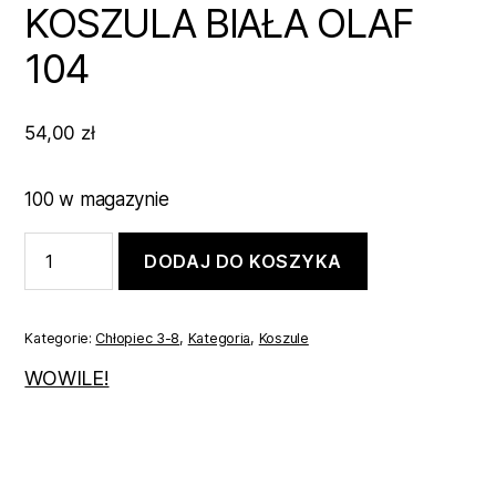
KOSZULA BIAŁA OLAF
104
54,00
zł
100 w magazynie
ilość
DODAJ DO KOSZYKA
KOSZULA
BIAŁA
OLAF
104
Kategorie:
Chłopiec 3-8
,
Kategoria
,
Koszule
WOWILE!