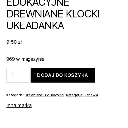
EDUKACYJNE
DREWNIANE KLOCKI
UKŁADANKA
9,50
zł
969 w magazynie
ilość
DODAJ DO KOSZYKA
EDUKACYJNE
DREWNIANE
KLOCKI
UKŁADANKA
Kategorie:
Drewniane i Edukacyjne
,
Kategoria
,
Zabawki
Inna marka