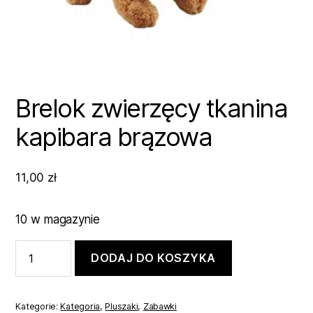
Brelok zwierzęcy tkanina
kapibara brązowa
11,00
zł
10 w magazynie
ilość
DODAJ DO KOSZYKA
Brelok
zwierzęcy
tkanina
kapibara
Kategorie:
Kategoria
,
Pluszaki
,
Zabawki