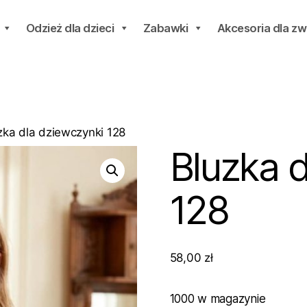
Odzież dla dzieci
Zabawki
Akcesoria dla zw
zka dla dziewczynki 128
Bluzka 
128
58,00
zł
1000 w magazynie