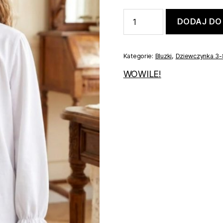
ilość
DODAJ DO
Bluzka
dla
dziewczynki
128
Kategorie:
Bluzki
,
Dziewczynka 3-
WOWILE!