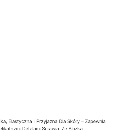
a, Elastyczna I Przyjazna Dla Skóry – Zapewnia
likatnymi Detalami Sprawia, Że Bluzka