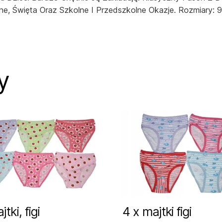
e, Święta Oraz Szkolne I Przedszkolne Okazje. Rozmiary: 
y
tki, figi
4 x majtki figi