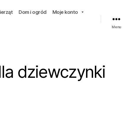
ierząt
Dom i ogród
Moje konto
Menu
dla dziewczynki