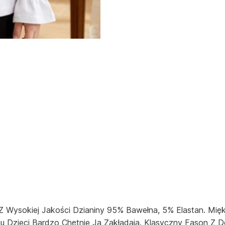
Wysokiej Jakości Dzianiny 95% Bawełna, 5% Elastan. Miękk
 Dzieci Bardzo Chętnie Ją Zakładają. Klasyczny Fason Z De