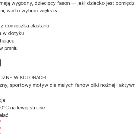
 mają wygodny, dziecięcy fason — jeśli dziecko jest pomięd
mi, warto wybrać większy
z domieszką elastanu
a w dotyku
hająca
w praniu
NOŻNE W KOLORACH
ny, sportowy motyw dla małych fanów piłki nożnej i aktywn
cja
0°C na lewej stronie
elać.