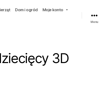
ierząt
Dom i ogród
Moje konto
Menu
dziecięcy 3D