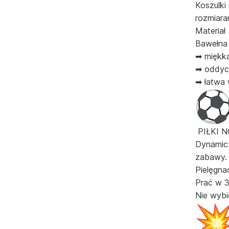
Koszulki
rozmiara
Materiał
Bawełna 
➡ miękk
➡ oddyc
➡ łatwa 
PIŁKI 
Dynamicz
zabawy.
Pielęgna
Prać w 3
Nie wybi