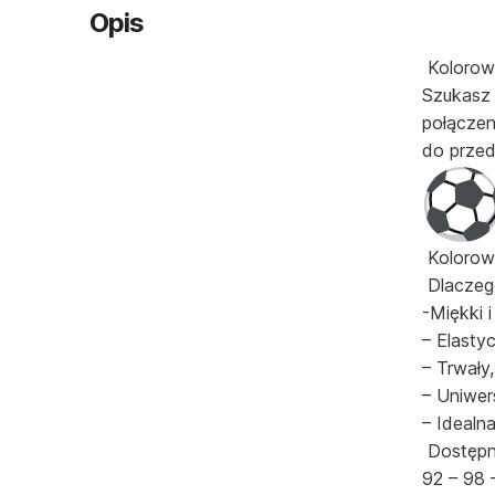
Opis
Kolorowa
Szukasz 
połączen
do przed
Kolorowe
Dlaczeg
-Miękki 
– Elasty
– Trwały,
– Uniwer
– Idealn
Dostępn
92 – 98 