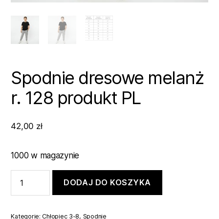
Spodnie dresowe melanż
r. 128 produkt PL
42,00
zł
1000 w magazynie
ilość
DODAJ DO KOSZYKA
Spodnie
dresowe
melanż
r.
Kategorie:
Chłopiec 3-8
,
Spodnie