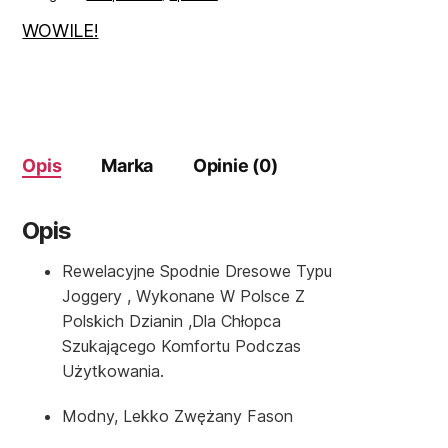
128
produkt
WOWILE!
PL
Opis
Marka
Opinie (0)
Opis
Rewelacyjne Spodnie Dresowe Typu
Joggery , Wykonane W Polsce Z
Polskich Dzianin ,dla Chłopca
Szukającego Komfortu Podczas
Użytkowania.
Modny, Lekko Zwężany Fason