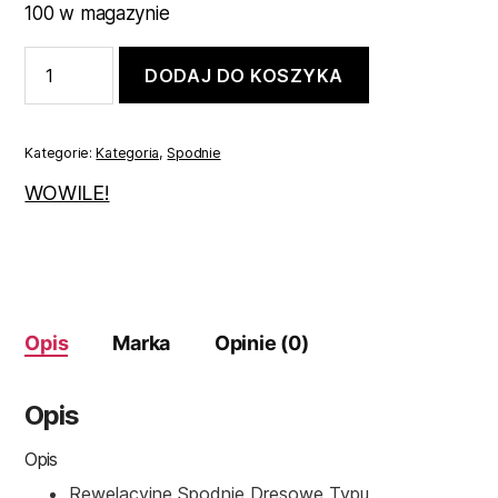
100 w magazynie
ilość
DODAJ DO KOSZYKA
Spodnie
dresowe
czarne
122
Kategorie:
Kategoria
,
Spodnie
WOWILE!
Opis
Marka
Opinie (0)
Opis
Opis
Rewelacyjne Spodnie Dresowe Typu