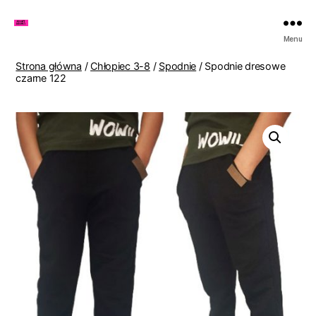
Zakupy
Menu
u
Lenki
Strona główna
/
Chłopiec 3-8
/
Spodnie
/ Spodnie dresowe
czarne 122