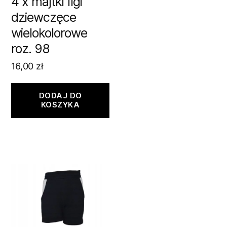
4 x majtki figi
dziewczęce
wielokolorowe
roz. 98
16,00
zł
DODAJ DO
KOSZYKA