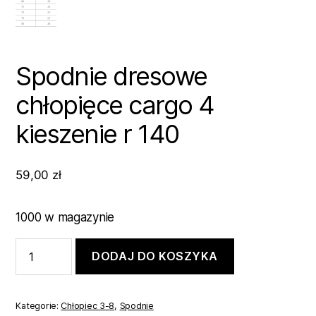
Spodnie dresowe
chłopięce cargo 4
kieszenie r 140
59,00
zł
1000 w magazynie
ilość
DODAJ DO KOSZYKA
Spodnie
dresowe
chłopięce
cargo
Kategorie:
Chłopiec 3-8
,
Spodnie
4