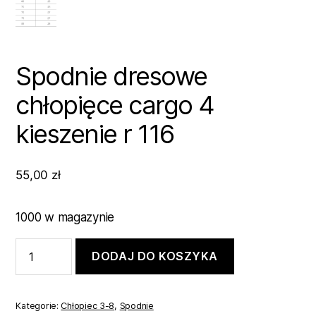
Spodnie dresowe
chłopięce cargo 4
kieszenie r 116
55,00
zł
1000 w magazynie
ilość
DODAJ DO KOSZYKA
Spodnie
dresowe
chłopięce
cargo
Kategorie:
Chłopiec 3-8
,
Spodnie
4