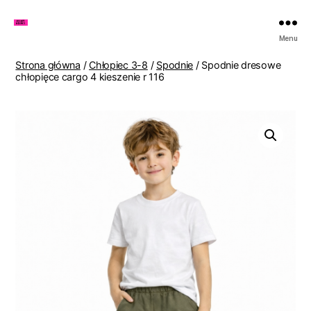
Zakupy
Menu
u
Lenki
Strona główna
/
Chłopiec 3-8
/
Spodnie
/ Spodnie dresowe
chłopięce cargo 4 kieszenie r 116