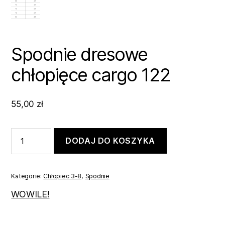
Spodnie dresowe
chłopięce cargo 122
55,00
zł
ilość
DODAJ DO KOSZYKA
Spodnie
dresowe
chłopięce
cargo
Kategorie:
Chłopiec 3-8
,
Spodnie
122
WOWILE!