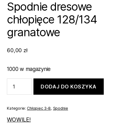
Spodnie dresowe
chłopięce 128/134
granatowe
60,00
zł
1000 w magazynie
ilość
DODAJ DO KOSZYKA
Spodnie
dresowe
chłopięce
128/134
Kategorie:
Chłopiec 3-8
,
Spodnie
granatowe
WOWILE!