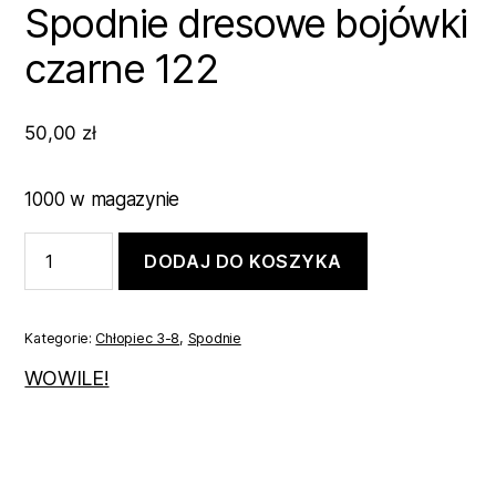
Spodnie dresowe bojówki
czarne 122
50,00
zł
1000 w magazynie
ilość
DODAJ DO KOSZYKA
Spodnie
dresowe
bojówki
czarne
Kategorie:
Chłopiec 3-8
,
Spodnie
122
WOWILE!