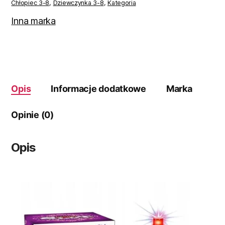
PREZENT
Chłopiec 3-8
,
Dziewczynka 3-8
,
Kategoria
Inna marka
Opis
Informacje dodatkowe
Marka
Opinie (0)
Opis