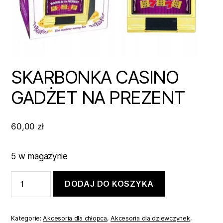
SKARBONKA CASINO
GADŻET NA PREZENT
60,00
zł
5 w magazynie
ilość
DODAJ DO KOSZYKA
SKARBONKA
CASINO
GADŻET
NA
Kategorie:
Akcesoria dla chłopca
,
Akcesoria dla dziewczynek
,