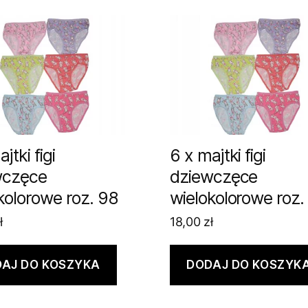
jtki figi
6 x majtki figi
wczęce
dziewczęce
kolorowe roz. 98
wielokolorowe roz.
ł
18,00
zł
AJ DO KOSZYKA
DODAJ DO KOSZYK