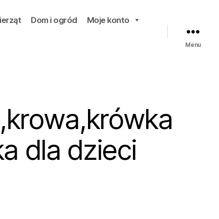
ierząt
Dom i ogród
Moje konto
Menu
 ,krowa,krówka
a dla dzieci