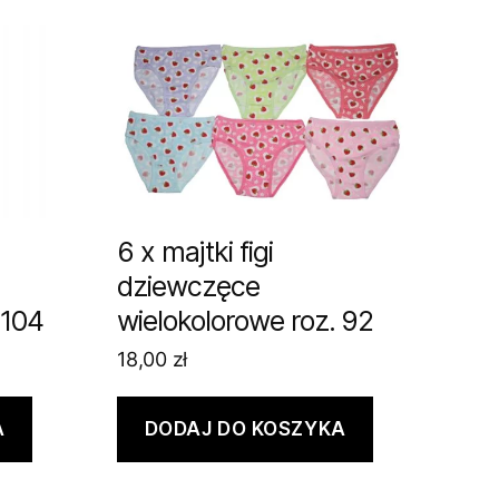
6 x majtki figi
dziewczęce
 104
wielokolorowe roz. 92
18,00
zł
A
DODAJ DO KOSZYKA