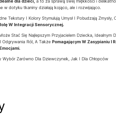
dealne dla dzieci,
a to za sprawą swej miękkości i delikatno
e w dotyku tkaniny działają kojąco, ale i rozwijająco.
ne Tekstury I Kolory Stymulują Umysł I Pobudzają Zmysły,
Rolę W Integracji Sensorycznej.
Może Stać Się Najlepszym Przyjacielem Dziecka, Idealnym 
I Odgrywania Ról, A Także
Pomagającym W Zasypianiu I R
 Emocjami.
y Wybór Zarówno Dla Dziewczynek, Jak I Dla Chłopców
y