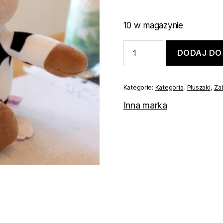
10 w magazynie
ilość
DODAJ DO
Pluszak
,krowa,krówka
maskotka
dla
Kategorie:
Kategoria
,
Pluszaki
,
Za
dzieci
50cm
Inna marka