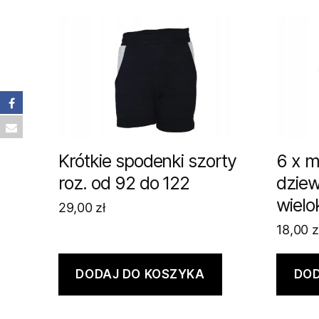
Krótkie spodenki szorty
6 x ma
roz. od 92 do 122
dzie
wielo
29,00
zł
18,00
z
DODAJ DO KOSZYKA
DOD