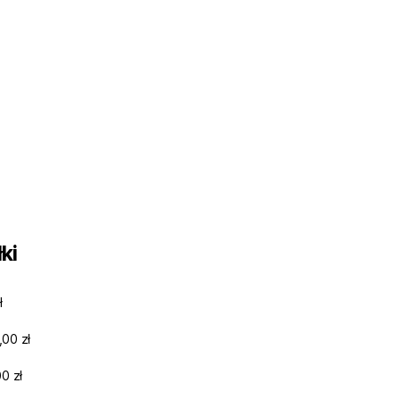
ki
ł
,00 zł
0 zł