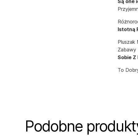
Są one i
Przyjemn
Różnorod
Istotną 
Pluszak 
Zabawy 
Sobie Z
To Dobr
Podobne produkt