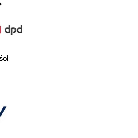
zł
ści