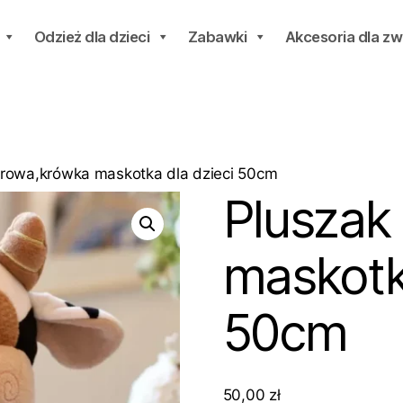
Odzież dla dzieci
Zabawki
Akcesoria dla zw
krowa,krówka maskotka dla dzieci 50cm
Pluszak
maskotk
50cm
50,00
zł