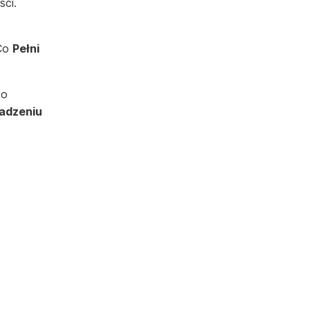
ści.
 Co
Pełni
Do
adzeniu