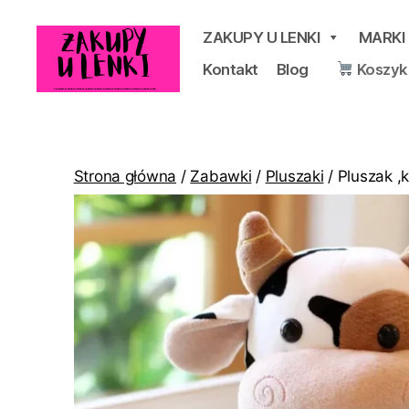
ZAKUPY U LENKI
MARKI
Kontakt
Blog
Koszyk
Zakupy
u
Lenki
Strona główna
/
Zabawki
/
Pluszaki
/ Pluszak ,