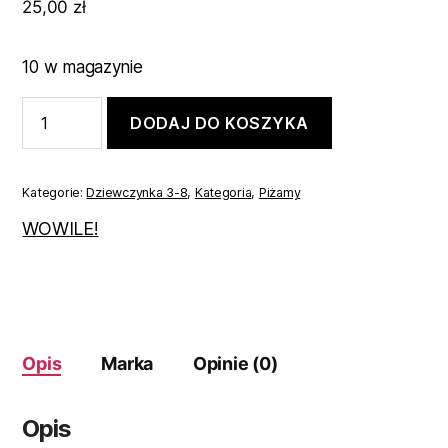
25,00
zł
10 w magazynie
ilość
DODAJ DO KOSZYKA
Piżamka
dla
dziewczynki
w
Kategorie:
Dziewczynka 3-8
,
Kategoria
,
Piżamy
gwiazdki
98
WOWILE!
Opis
Marka
Opinie (0)
Opis