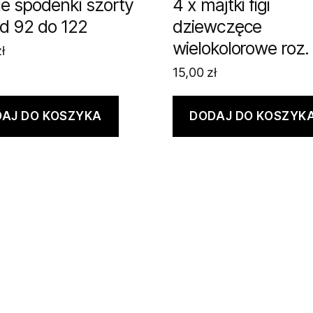
ie spodenki szorty
4 x majtki figi
od 92 do 122
dziewczęce
wielokolorowe roz.
ł
15,00
zł
AJ DO KOSZYKA
DODAJ DO KOSZYK