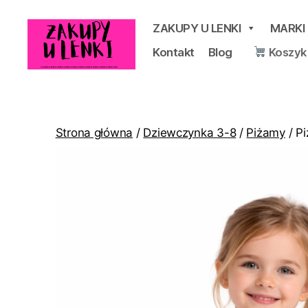
ZAKUPY U LENKI
MARKI
Kontakt
Blog
Koszyk
Zakupy
u
Lenki
Strona główna
/
Dziewczynka 3-8
/
Piżamy
/ P