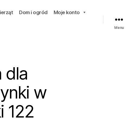
ierząt
Dom i ogród
Moje konto
Menu
 dla
ynki w
i 122