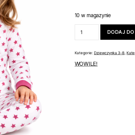
10 w magazynie
ilość
DODAJ DO
Piżamka
dla
dziewczynki
w
Kategorie:
Dziewczynka 3-8
,
Kate
gwiazdki
122
WOWILE!