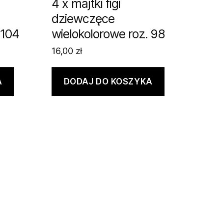
4 x majtki figi
dziewczęce
 104
wielokolorowe roz. 98
16,00
zł
A
DODAJ DO KOSZYKA