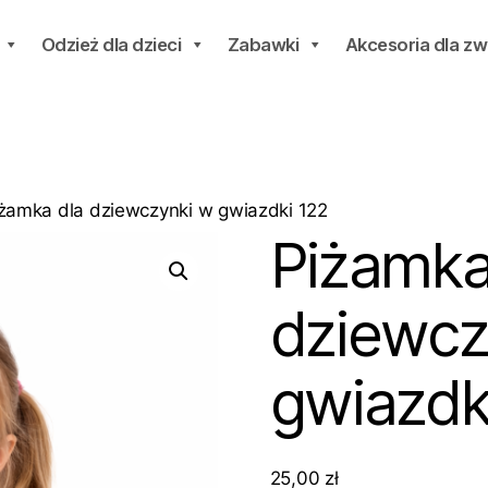
Odzież dla dzieci
Zabawki
Akcesoria dla zw
iżamka dla dziewczynki w gwiazdki 122
Piżamka
dziewcz
gwiazdk
25,00
zł