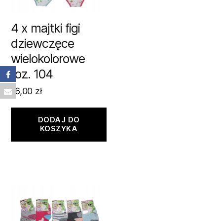
4 x majtki figi
dziewczęce
wielokolorowe
roz. 104
16,00
zł
DODAJ DO
KOSZYKA