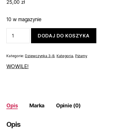
25,00
zł
10 w magazynie
ilość
DODAJ DO KOSZYKA
Piżama
dla
dziewczynki
szara
Kategorie:
Dziewczynka 3-8
,
Kategoria
,
Piżamy
98
WOWILE!
Opis
Marka
Opinie (0)
Opis