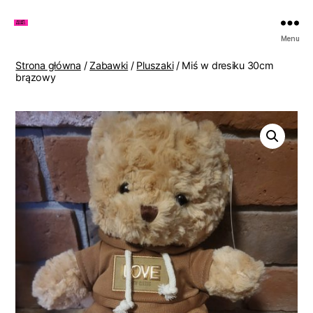
Zakupy
Menu
u
Lenki
Strona główna
/
Zabawki
/
Pluszaki
/ Miś w dresiku 30cm
brązowy