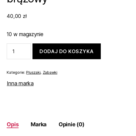
40,00
zł
10 w magazynie
ilość
DODAJ DO KOSZYKA
Miś
w
dresiku
30cm
Kategorie:
Pluszaki
,
Zabawki
brązowy
Inna marka
Opis
Marka
Opinie (0)