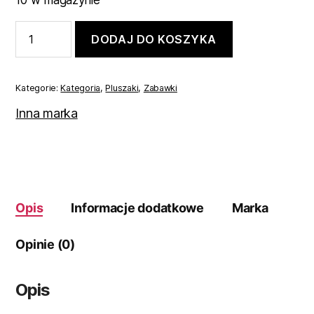
10 w magazynie
ilość
DODAJ DO KOSZYKA
MASKOTKA
PLUSZOWA
MIŚ
PRZYTULANKA
Kategorie:
Kategoria
,
Pluszaki
,
Zabawki
DLA
DZIECI
Inna marka
45
cm
Opis
Informacje dodatkowe
Marka
Opinie (0)
Opis