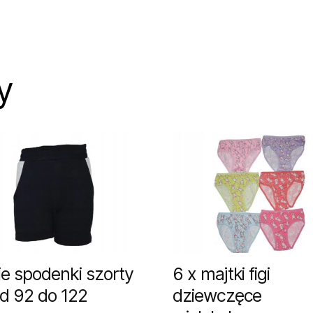
y
ie spodenki szorty
6 x majtki figi
od 92 do 122
dziewczęce