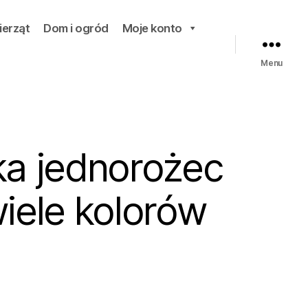
ierząt
Dom i ogród
Moje konto
Menu
a jednorożec
iele kolorów