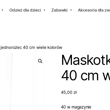
Odzież dla dzieci
Zabawki
Akcesoria dla zw
jednorożec 40 cm wiele kolorów
Maskotk
40 cm w
45,00
zł
40 w magazynie