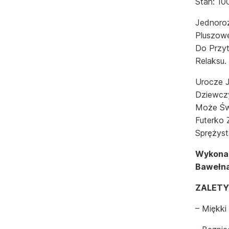
Stan: 10
Jednoroż
Pluszowe
Do Przyt
Relaksu.
Urocze J
Dziewczy
Może Św
Futerko 
Sprężyst
Wykonan
Bawełną
ZALETY
– Miękki