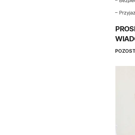
– Bezpie
– Przyja
PROS
WIAD
POZOST