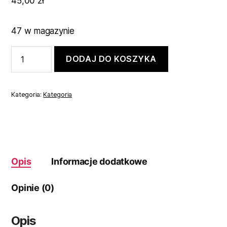
45,00
zł
47 w magazynie
ilość
DODAJ DO KOSZYKA
KRAJALNICA
WIELOFUNKCYJNA
ELEKTRYCZNA
ROZDRABNIACZ
Kategoria:
Kategoria
Opis
Informacje dodatkowe
Opinie (0)
Opis