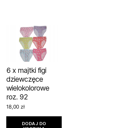
6 x majtki figi
dziewczęce
wielokolorowe
roz. 92
18,00
zł
DODAJ DO