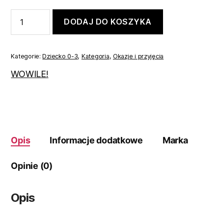
ilość
DODAJ DO KOSZYKA
Koszulobody
zestaw
świąteczny
bordowo-
Kategorie:
Dziecko 0-3
,
Kategoria
,
Okazje i przyjęcia
czarny
86
WOWILE!
Opis
Informacje dodatkowe
Marka
Opinie (0)
Opis