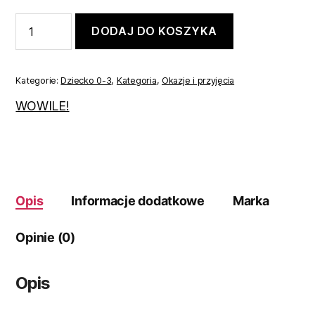
ilość
DODAJ DO KOSZYKA
Koszulobody
zestaw
świąteczny
bordowo-
Kategorie:
Dziecko 0-3
,
Kategoria
,
Okazje i przyjęcia
czarny
56
WOWILE!
Opis
Informacje dodatkowe
Marka
Opinie (0)
Opis