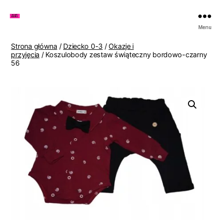
Zakupy
Menu
u
Lenki
Strona główna
/
Dziecko 0-3
/
Okazje i
przyjęcia
/ Koszulobody zestaw świąteczny bordowo-czarny
56