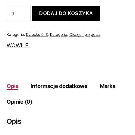
ilość
DODAJ DO KOSZYKA
Koszulobody
zestaw
świąteczny
bezowo-
Kategorie:
Dziecko 0-3
,
Kategoria
,
Okazje i przyjęcia
czarny
74
WOWILE!
Opis
Informacje dodatkowe
Marka
Opinie (0)
Opis