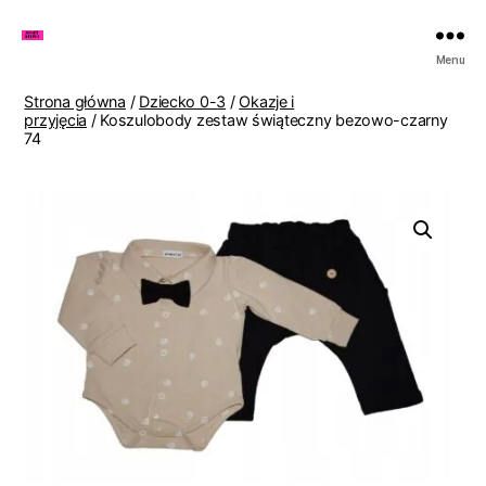
Zakupy
Menu
u
Lenki
Strona główna
/
Dziecko 0-3
/
Okazje i
przyjęcia
/ Koszulobody zestaw świąteczny bezowo-czarny
74