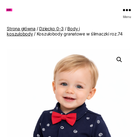
Zakupy
Menu
u
Lenki
Strona główna
/
Dziecko 0-3
/
Body i
koszulobody
/ Koszulobody granatowe w ślimaczki roz.74