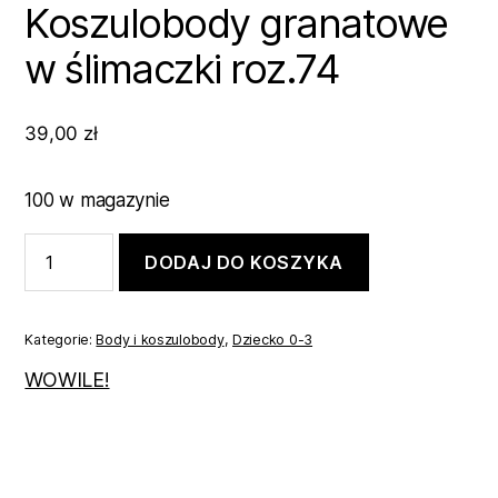
Koszulobody granatowe
w ślimaczki roz.74
39,00
zł
100 w magazynie
ilość
DODAJ DO KOSZYKA
Koszulobody
granatowe
w
ślimaczki
Kategorie:
Body i koszulobody
,
Dziecko 0-3
roz.74
WOWILE!