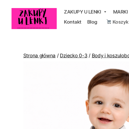
ZAKUPY U LENKI
MARKI
Kontakt
Blog
Koszyk
Zakupy
u
Lenki
Strona główna
/
Dziecko 0-3
/
Body i koszulob