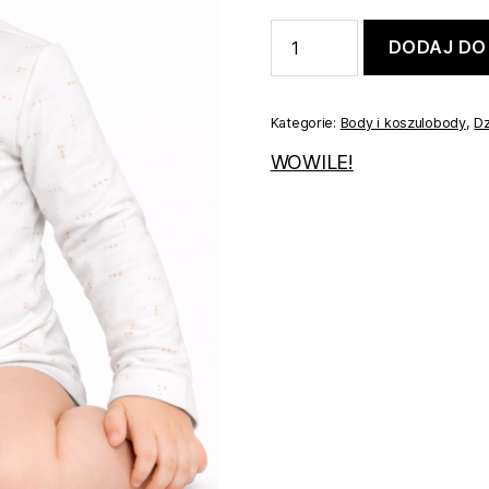
ilość
DODAJ DO
Koszulobody
białe
OLAF
80
Kategorie:
Body i koszulobody
,
Dz
WOWILE!