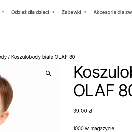
Odzież dla dzieci
Zabawki
Akcesoria dla zw
ody
/ Koszulobody białe OLAF 80
Koszulo
OLAF 8
39,00
zł
1000 w magazynie