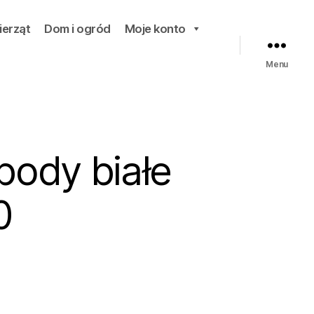
ierząt
Dom i ogród
Moje konto
Menu
body białe
0