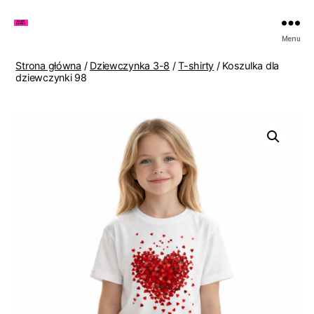
Zakupy
Menu
u
Lenki
Strona główna
/
Dziewczynka 3-8
/
T-shirty
/ Koszulka dla
dziewczynki 98