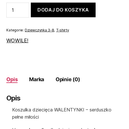
ilość
DODAJ DO KOSZYKA
Koszulka
dla
dziewczynki
98
Kategorie:
Dziewczynka 3-8
,
T-shirty
WOWILE!
Opis
Marka
Opinie (0)
Opis
Koszulka dziecięca WALENTYNKI – serduszko
pełne miłości