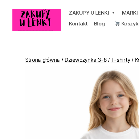
ZAKUPY U LENKI
MARKI
Kontakt
Blog
Koszyk
Zakupy
u
Lenki
Strona główna
/
Dziewczynka 3-8
/
T-shirty
/ K