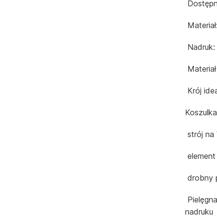
Dostępn
Materiał
Nadruk: 
Materiał
Krój ide
Koszulka
strój na
element 
drobny 
Pielęgna
nadruku