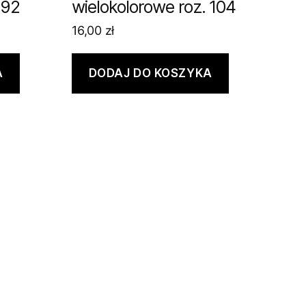
 92
wielokolorowe roz. 104
16,00
zł
A
DODAJ DO KOSZYKA