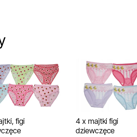
y
tki, figi
4 x majtki figi
wczęce
dziewczęce