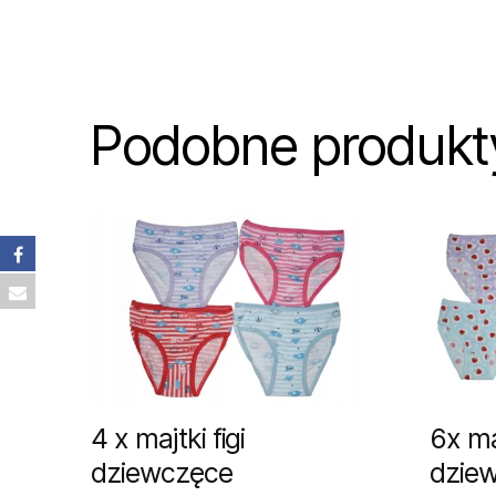
Podobne produkt
4 x majtki figi
6x maj
dziewczęce
dzie