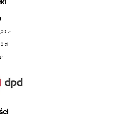
ki
ł
,00 zł
0 zł
zł
ści