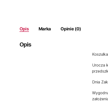
Opis
Marka
Opinie (0)
Opis
Koszulka
Urocza k
przedszk
Dnia Za
Wygodna,
założeni