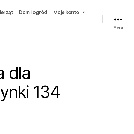
ierząt
Dom i ogród
Moje konto
Menu
a dla
ynki 134