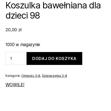
Koszulka bawełniana dla
dzieci 98
20,00
zł
1000 w magazynie
ilość
DODAJ DO KOSZYKA
Koszulka
bawełniana
dla
dzieci
Kategorie:
Chłopiec 3-8
,
Dziewczynka 3-8
98
WOWILE!