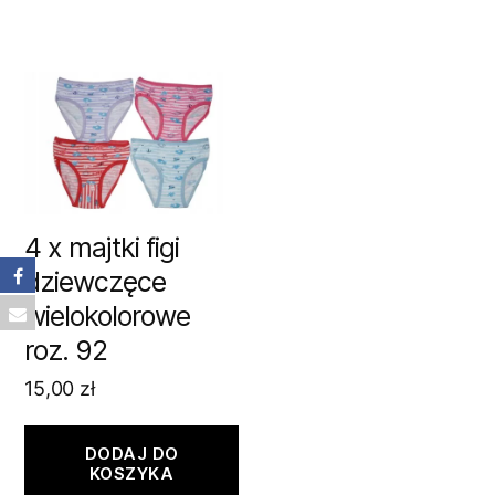
4 x majtki figi
dziewczęce
wielokolorowe
roz. 92
15,00
zł
DODAJ DO
KOSZYKA