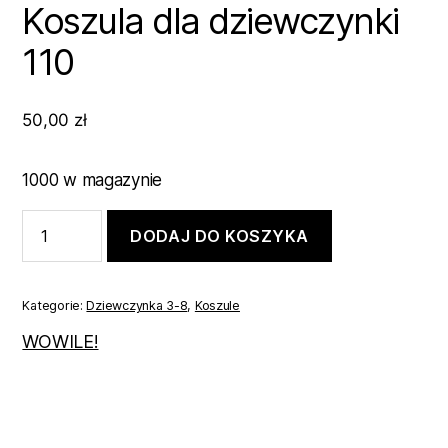
Koszula dla dziewczynki
110
50,00
zł
1000 w magazynie
ilość
DODAJ DO KOSZYKA
Koszula
dla
dziewczynki
110
Kategorie:
Dziewczynka 3-8
,
Koszule
WOWILE!