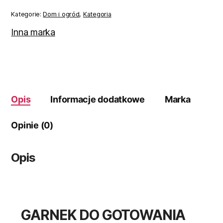
gotowania
mleka
Kategorie:
Dom i ogród
,
Kategoria
Hoffner
0,8
Inna marka
l
Opis
Informacje dodatkowe
Marka
Opinie (0)
Opis
GARNEK DO GOTOWANIA