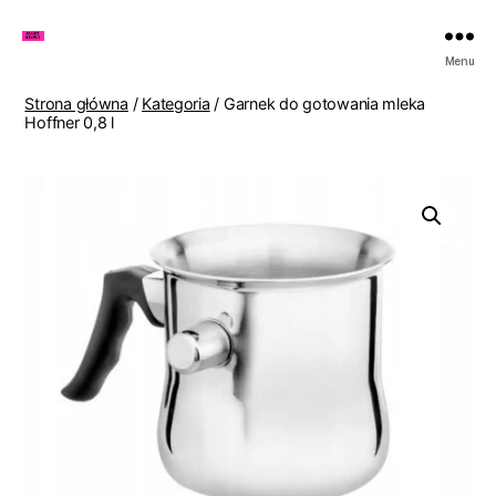
Zakupy
Menu
u
Lenki
Strona główna
/
Kategoria
/ Garnek do gotowania mleka
Hoffner 0,8 l