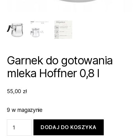
Garnek do gotowania
mleka Hoffner 0,8 l
55,00
zł
9 w magazynie
ilość
DODAJ DO KOSZYKA
Garnek
do