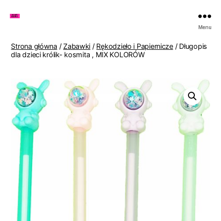
Zakupy
Menu
u
Lenki
Strona główna
/
Zabawki
/
Rękodzieło i Papiernicze
/ Długopis
dla dzieci królik- kosmita , MIX KOLORÓW