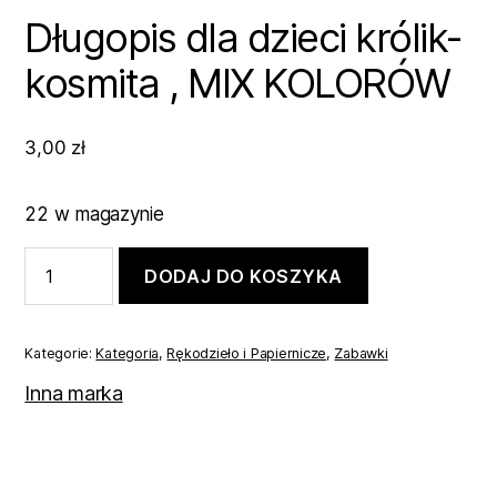
Długopis dla dzieci królik-
kosmita , MIX KOLORÓW
3,00
zł
22 w magazynie
ilość
DODAJ DO KOSZYKA
Długopis
dla
dzieci
królik-
Kategorie:
Kategoria
,
Rękodzieło i Papiernicze
,
Zabawki
kosmita
,
Inna marka
MIX
KOLORÓW