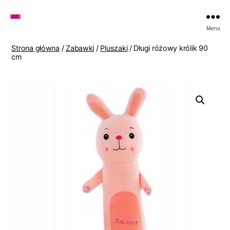
Zakupy
Menu
u
Lenki
Strona główna
/
Zabawki
/
Pluszaki
/ Długi różowy królik 90
cm