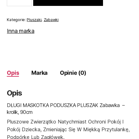
różowy
królik
90
Kategorie:
Pluszaki
,
Zabawki
cm
Inna marka
Opis
Marka
Opinie (0)
Opis
DŁUGI MASKOTKA PODUSZKA PLUSZAK Zabawka –
krolik, 90cm
Pluszowe Zwierzątko Natychmiast Ochroni Pokój I
Pokój Dziecka, Zmieniając Się W Miękką Przytulankę,
Podpórkę Lub Zagłówek.