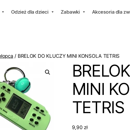
Odzież dla dzieci
Zabawki
Akcesoria dla zw
hłopca
/ BRELOK DO KLUCZY MINI KONSOLA TETRIS
BRELOK
MINI K
TETRIS
9,90
zł