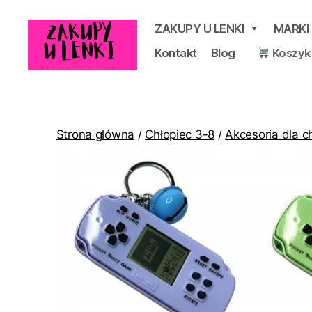
ZAKUPY U LENKI
MARKI
Kontakt
Blog
Koszyk
Zakupy
u
Lenki
Strona główna
/
Chłopiec 3-8
/
Akcesoria dla c