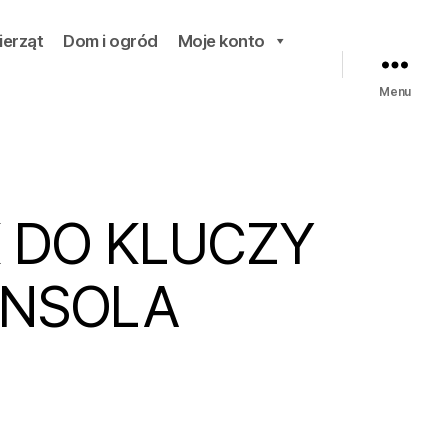
ierząt
Dom i ogród
Moje konto
Menu
 DO KLUCZY
ONSOLA