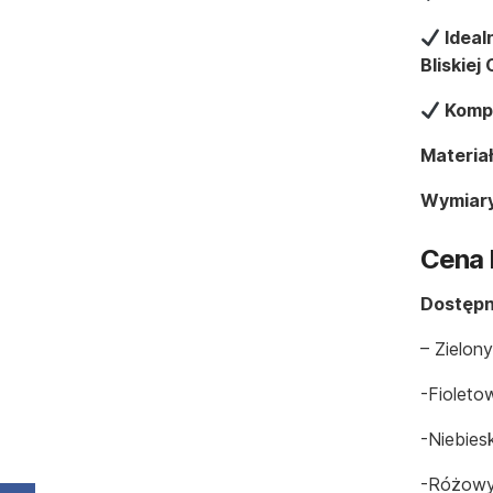
Ideal
Bliskiej
Kompa
Materiał
Wymiary
Cena 
Dostępne
– Zielony
-fioleto
-niebiesk
-różow