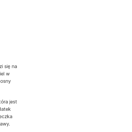
i się na
iel w
dosny
óra jest
datek
zeczka
bawy.