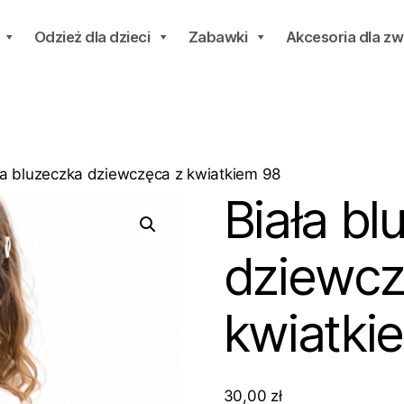
Odzież dla dzieci
Zabawki
Akcesoria dla zw
ła bluzeczka dziewczęca z kwiatkiem 98
Biała bl
dziewcz
kwiatki
30,00
zł