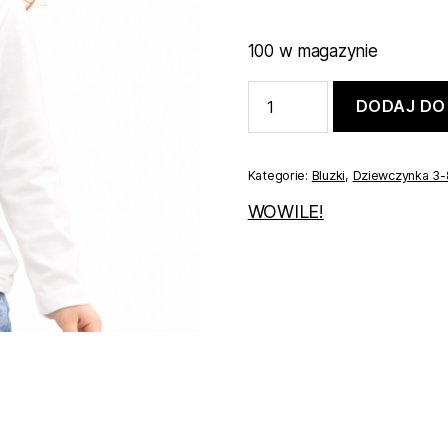
100 w magazynie
ilość
DODAJ DO
Biała
bluzeczka
dziewczęca
z
Kategorie:
Bluzki
,
Dziewczynka 3-
kwiatkiem
98
WOWILE!