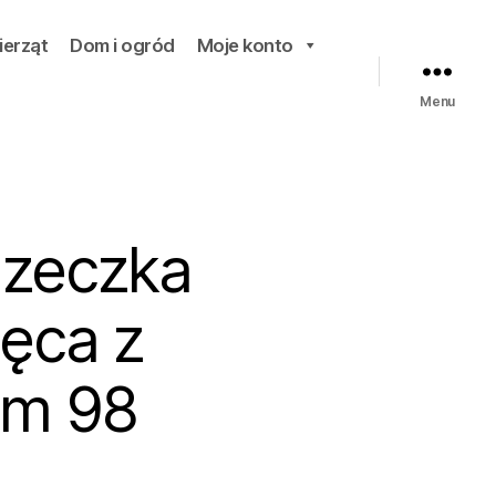
ierząt
Dom i ogród
Moje konto
Menu
uzeczka
ęca z
em 98