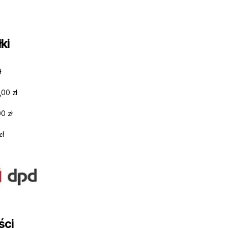
ki
ł
,00 zł
0 zł
zł
ści