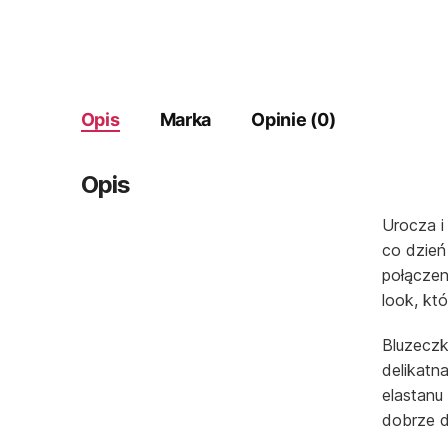
Opis
Marka
Opinie (0)
Opis
Urocza i
co dzień
połączen
look, któ
Bluzeczk
delikatn
elastanu
dobrze d