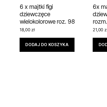
6 x majtki figi
6x maj
dziewczęce
dzie
wielokolorowe roz. 98
rozm.
18,00
zł
21,00
z
DODAJ DO KOSZYKA
DOD