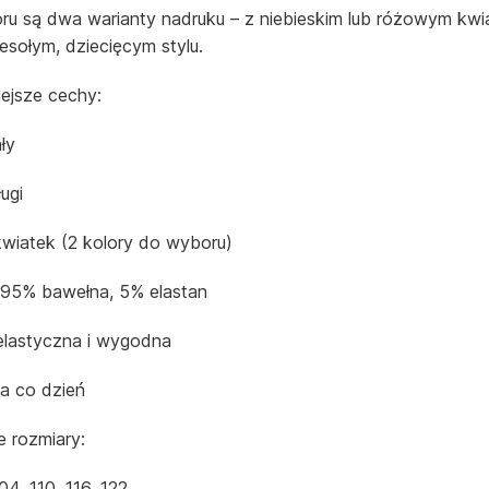
u są dwa warianty nadruku – z niebieskim lub różowym kwi
sołym, dziecięcym stylu.
ejsze cechy:
ały
ugi
kwiatek (2 kolory do wyboru)
: 95% bawełna, 5% elastan
elastyczna i wygodna
na co dzień
 rozmiary:
04, 110, 116, 122