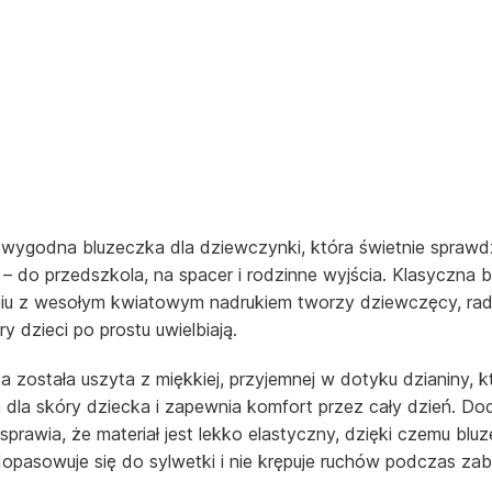
 wygodna bluzeczka dla dziewczynki, która świetnie sprawdz
 – do przedszkola, na spacer i rodzinne wyjścia. Klasyczna b
iu z wesołym kwiatowym nadrukiem tworzy dziewczęcy, ra
ry dzieci po prostu uwielbiają.
a została uszyta z miękkiej, przyjemnej w dotyku dzianiny, kt
a dla skóry dziecka i zapewnia komfort przez cały dzień. Do
 sprawia, że materiał jest lekko elastyczny, dzięki czemu blu
opasowuje się do sylwetki i nie krępuje ruchów podczas za