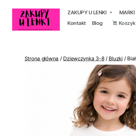
ZAKUPY U LENKI
MARKI
Kontakt
Blog
Koszyk
Zakupy
u
Lenki
Strona główna
/
Dziewczynka 3-8
/
Bluzki
/ Bia