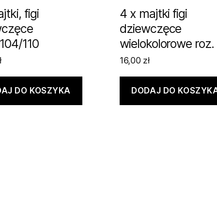
tki, figi
4 x majtki figi
wczęce
dziewczęce
104/110
wielokolorowe roz.
ł
16,00
zł
AJ DO KOSZYKA
DODAJ DO KOSZYK