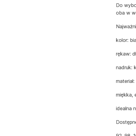
Do wybor
oba w we
Najważni
kolor: bi
rękaw: dł
nadruk: 
materiał
miękka, 
idealna 
Dostępne
92, 98, 1