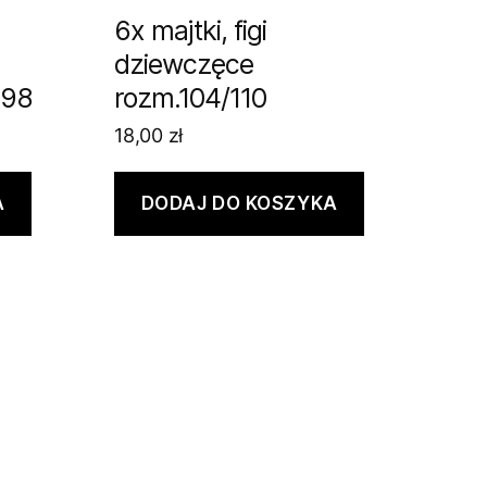
6x majtki, figi
dziewczęce
 98
rozm.104/110
18,00
zł
A
DODAJ DO KOSZYKA