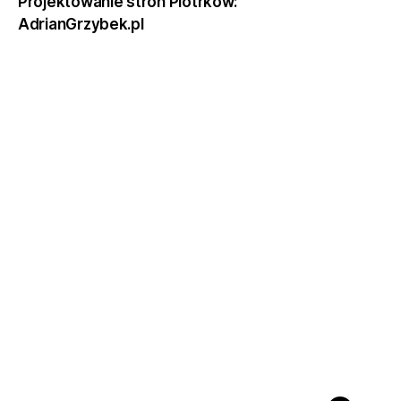
Projektowanie stron Piotrków:
AdrianGrzybek.pl