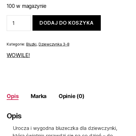
100 w magazynie
ilość
DODAJ DO KOSZYKA
Biała
bluzeczka
dziewczęca
z
Kategorie:
Bluzki
,
Dziewczynka 3-8
kwiatkiem
104
WOWILE!
Opis
Marka
Opinie (0)
Opis
Urocza i wygodna bluzeczka dla dziewczynki,
która świetnie sprawdzi się na co dzień – do