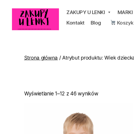
ZAKUPY U LENKI
MARKI
Kontakt
Blog
Koszyk
Zakupy
u
Lenki
Strona główna
/ Atrybut produktu: Wiek dziecka 
Posortowane
Wyświetlanie 1–12 z 46 wyników
według
popularności