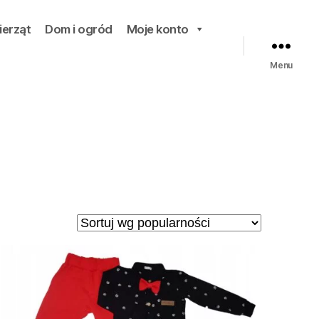
ierząt
Dom i ogród
Moje konto
Menu