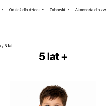
Odzież dla dzieci
Zabawki
Akcesoria dla zw
/ 5 lat +
5 lat +