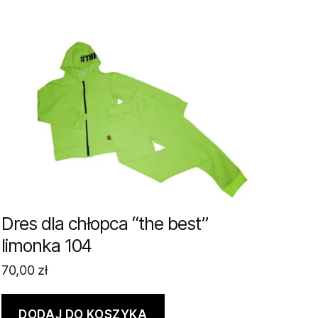
Dres dla chłopca “the best”
limonka 104
70,00
zł
DODAJ DO KOSZYKA