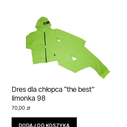
Dres dla chłopca “the best”
limonka 98
70,00
zł
DODAJ DO KOSZYKA