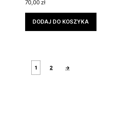
70,00
zł
DODAJ DO KOSZYKA
1
2
→