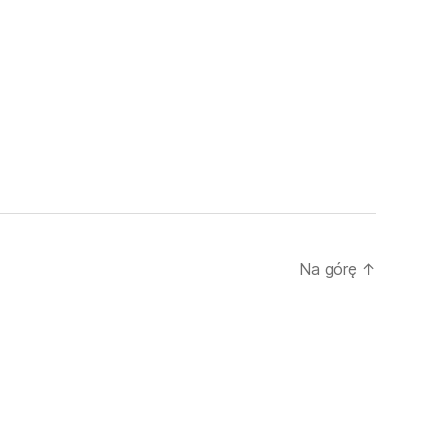
Na górę
↑