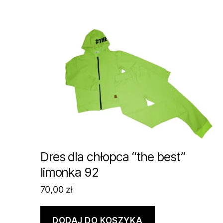
Dres dla chłopca “the best”
limonka 92
70,00
zł
DODAJ DO KOSZYKA