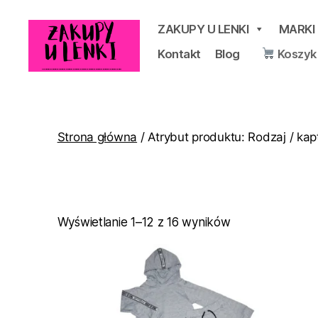
ZAKUPY U LENKI
MARKI
Kontakt
Blog
Koszyk
Zakupy
u
Lenki
Strona główna
/ Atrybut produktu: Rodzaj / kap
Posortowane
Wyświetlanie 1–12 z 16 wyników
według
popularności