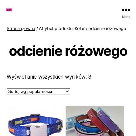
Zakupy
Menu
u
Lenki
Strona główna
/ Atrybut produktu: Kolor / odcienie różowego
odcienie różowego
Posortowane
Wyświetlanie wszystkich wyników: 3
według
popularności